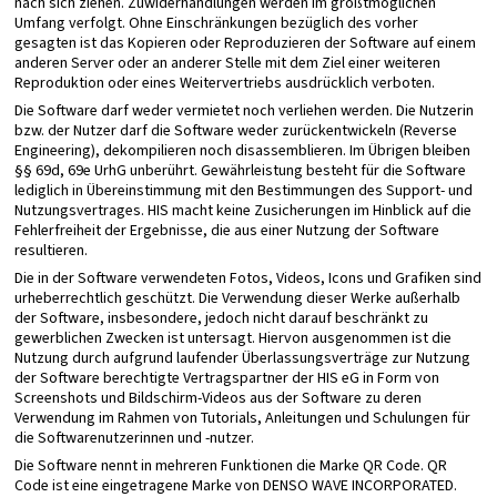
nach sich ziehen. Zuwiderhandlungen werden im größtmöglichen
Umfang verfolgt. Ohne Einschränkungen bezüglich des vorher
gesagten ist das Kopieren oder Reproduzieren der Software auf einem
anderen Server oder an anderer Stelle mit dem Ziel einer weiteren
Reproduktion oder eines Weitervertriebs ausdrücklich verboten.
Die Software darf weder vermietet noch verliehen werden. Die Nutzerin
bzw. der Nutzer darf die Software weder zurückentwickeln (Reverse
Engineering), dekompilieren noch disassemblieren. Im Übrigen bleiben
§§ 69d, 69e UrhG unberührt. Gewährleistung besteht für die Software
lediglich in Übereinstimmung mit den Bestimmungen des Support- und
Nutzungsvertrages. HIS macht keine Zusicherungen im Hinblick auf die
Fehlerfreiheit der Ergebnisse, die aus einer Nutzung der Software
resultieren.
Die in der Software verwendeten Fotos, Videos, Icons und Grafiken sind
urheberrechtlich geschützt. Die Verwendung dieser Werke außerhalb
der Software, insbesondere, jedoch nicht darauf beschränkt zu
gewerblichen Zwecken ist untersagt. Hiervon ausgenommen ist die
Nutzung durch aufgrund laufender Überlassungsverträge zur Nutzung
der Software berechtigte Vertragspartner der HIS eG in Form von
Screenshots und Bildschirm-Videos aus der Software zu deren
Verwendung im Rahmen von Tutorials, Anleitungen und Schulungen für
die Softwarenutzerinnen und -nutzer.
Die Software nennt in mehreren Funktionen die Marke QR Code. QR
Code ist eine eingetragene Marke von DENSO WAVE INCORPORATED.