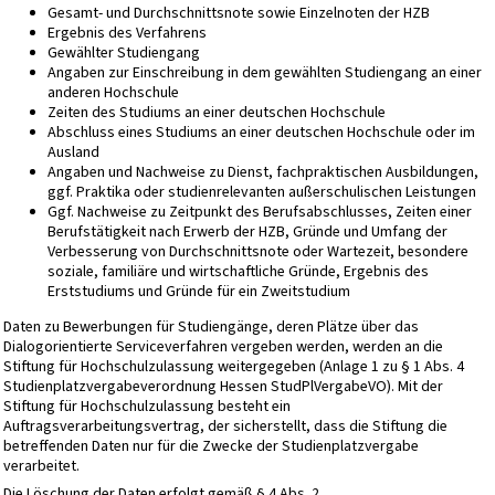
Gesamt- und Durchschnittsnote sowie Einzelnoten der HZB
Ergebnis des Verfahrens
Gewählter Studiengang
Angaben zur Einschreibung in dem gewählten Studiengang an einer
anderen Hochschule
Zeiten des Studiums an einer deutschen Hochschule
Abschluss eines Studiums an einer deutschen Hochschule oder im
Ausland
Angaben und Nachweise zu Dienst, fachpraktischen Ausbildungen,
ggf. Praktika oder studienrelevanten außerschulischen Leistungen
Ggf. Nachweise zu Zeitpunkt des Berufsabschlusses, Zeiten einer
Berufstätigkeit nach Erwerb der HZB, Gründe und Umfang der
Verbesserung von Durchschnittsnote oder Wartezeit, besondere
soziale, familiäre und wirtschaftliche Gründe, Ergebnis des
Erststudiums und Gründe für ein Zweitstudium
Daten zu Bewerbungen für Studiengänge, deren Plätze über das
Dialogorientierte Serviceverfahren vergeben werden, werden an die
Stiftung für Hochschulzulassung weitergegeben (Anlage 1 zu § 1 Abs. 4
Studienplatzvergabeverordnung Hessen StudPlVergabeVO). Mit der
Stiftung für Hochschulzulassung besteht ein
Auftragsverarbeitungsvertrag, der sicherstellt, dass die Stiftung die
betreffenden Daten nur für die Zwecke der Studienplatzvergabe
verarbeitet.
Die Löschung der Daten erfolgt gemäß § 4 Abs. 2