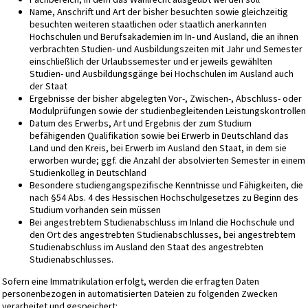
Name, Anschrift und Art der bisher besuchten sowie gleichzeitig
besuchten weiteren staatlichen oder staatlich anerkannten
Hochschulen und Berufsakademien im In- und Ausland, die an ihnen
verbrachten Studien- und Ausbildungszeiten mit Jahr und Semester
einschließlich der Urlaubssemester und er jeweils gewählten
Studien- und Ausbildungsgänge bei Hochschulen im Ausland auch
der Staat
Ergebnisse der bisher abgelegten Vor-, Zwischen-, Abschluss- oder
Modulprüfungen sowie der studienbegleitenden Leistungskontrollen
Datum des Erwerbs, Art und Ergebnis der zum Studium
befähigenden Qualifikation sowie bei Erwerb in Deutschland das
Land und den Kreis, bei Erwerb im Ausland den Staat, in dem sie
erworben wurde; ggf. die Anzahl der absolvierten Semester in einem
Studienkolleg in Deutschland
Besondere studiengangspezifische Kenntnisse und Fähigkeiten, die
nach §54 Abs. 4 des Hessischen Hochschulgesetzes zu Beginn des
Studium vorhanden sein müssen
Bei angestrebtem Studienabschluss im Inland die Hochschule und
den Ort des angestrebten Studienabschlusses, bei angestrebtem
Studienabschluss im Ausland den Staat des angestrebten
Studienabschlusses.
Sofern eine Immatrikulation erfolgt, werden die erfragten Daten
personenbezogen in automatisierten Dateien zu folgenden Zwecken
verarbeitet und gespeichert: