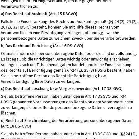
wenngleich zum Teil eingeschränkte, Rechte gegenüber dem
Verantwortlichen zu:
a) Das Recht auf Auskunft (Art. 15 DSGVO)
Falls keine Einschränkung des Rechts auf Auskunft gemäß (§§ 24 (2), 25 (2),
26 (2), 33 HDSIG) besteht, können Sie mit Hilfe dieses Rechts vom
Verantwortlichen eine Bestätigung verlangen, ob und ggf. welche
personenbezogene Daten zu welchem Zweck über Sie verarbeitet werden.
b) Das Recht auf Berichtung (Art. 16 DS-GVO)
Oftmals ändern sich personenbezogene Daten oder sie sind unvollständig.
Es ist egal, ob die unrichtigen Daten wichtig oder unwichtig erscheinen,
solange es sich um Tatsachenangaben handelt und keine Einschränkung
des Rechts auf Berichtigung gemäß §§24 (2), 25 (3) HDSIG besteht, haben
Sie als betroffene Person das Recht die Berichtigung bzw.
Vervollständigung Ihrer Daten zu verlangen.
c) Das Recht auf Löschung bzw. Vergessenwerden (Art. 17 DS-GVO)
Sie, als betroffene Person, haben unter den in Art. 17 DSGVO und §34
HDSIG genannten Voraussetzungen das Recht von dem Verantwortlichen
zu verlangen, sie betreffende personenbezogene Daten unverzüglich zu
löschen.
d) Recht auf Einschränkung der Verarbeitung personenbezogener Daten
(Art. 18 DS-GVO)
Sie, als betroffene Person, haben unter den in Art. 18 DSGVO und (§§24 (2),