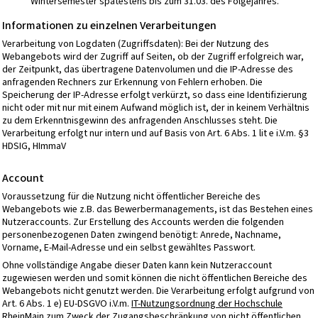
Wintersemester spätestens bis zum 31.03. des Folgejahres.
Informationen zu einzelnen Verarbeitungen
Verarbeitung von Logdaten (Zugriffsdaten): Bei der Nutzung des
Webangebots wird der Zugriff auf Seiten, ob der Zugriff erfolgreich war,
der Zeitpunkt, das übertragene Datenvolumen und die IP-Adresse des
anfragenden Rechners zur Erkennung von Fehlern erhoben. Die
Speicherung der IP-Adresse erfolgt verkürzt, so dass eine Identifizierung
nicht oder mit nur mit einem Aufwand möglich ist, der in keinem Verhältnis
zu dem Erkenntnisgewinn des anfragenden Anschlusses steht. Die
Verarbeitung erfolgt nur intern und auf Basis von Art. 6 Abs. 1 lit e i.V.m. §3
HDSIG, HImmaV
Account
Voraussetzung für die Nutzung nicht öffentlicher Bereiche des
Webangebots wie z.B. das Bewerbermanagements, ist das Bestehen eines
Nutzeraccounts. Zur Erstellung des Accounts werden die folgenden
personenbezogenen Daten zwingend benötigt: Anrede, Nachname,
Vorname, E-Mail-Adresse und ein selbst gewähltes Passwort.
Ohne vollständige Angabe dieser Daten kann kein Nutzeraccount
zugewiesen werden und somit können die nicht öffentlichen Bereiche des
Webangebots nicht genutzt werden. Die Verarbeitung erfolgt aufgrund von
Art. 6 Abs. 1 e) EU-DSGVO i.V.m.
IT-Nutzungsordnung der Hochschule
RheinMain
zum Zweck der Zugangsbeschränkung von nicht öffentlichen,