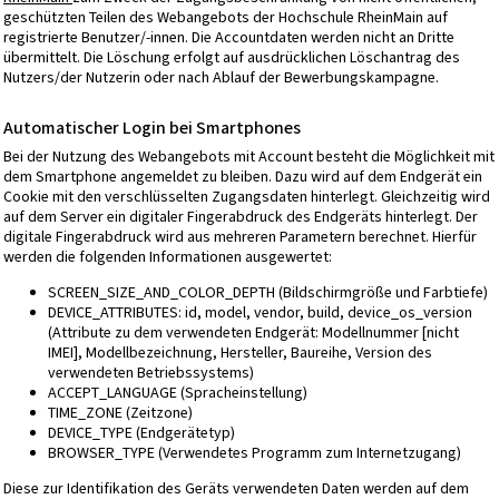
geschützten Teilen des Webangebots der Hochschule RheinMain auf
registrierte Benutzer/-innen. Die Accountdaten werden nicht an Dritte
übermittelt. Die Löschung erfolgt auf ausdrücklichen Löschantrag des
Nutzers/der Nutzerin oder nach Ablauf der Bewerbungskampagne.
Automatischer Login bei Smartphones
Bei der Nutzung des Webangebots mit Account besteht die Möglichkeit mit
dem Smartphone angemeldet zu bleiben. Dazu wird auf dem Endgerät ein
Cookie mit den verschlüsselten Zugangsdaten hinterlegt. Gleichzeitig wird
auf dem Server ein digitaler Fingerabdruck des Endgeräts hinterlegt. Der
digitale Fingerabdruck wird aus mehreren Parametern berechnet. Hierfür
werden die folgenden Informationen ausgewertet:
SCREEN_SIZE_AND_COLOR_DEPTH (Bildschirmgröße und Farbtiefe)
DEVICE_ATTRIBUTES: id, model, vendor, build, device_os_version
(Attribute zu dem verwendeten Endgerät: Modellnummer [nicht
IMEI], Modellbezeichnung, Hersteller, Baureihe, Version des
verwendeten Betriebssystems)
ACCEPT_LANGUAGE (Spracheinstellung)
TIME_ZONE (Zeitzone)
DEVICE_TYPE (Endgerätetyp)
BROWSER_TYPE (Verwendetes Programm zum Internetzugang)
Diese zur Identifikation des Geräts verwendeten Daten werden auf dem