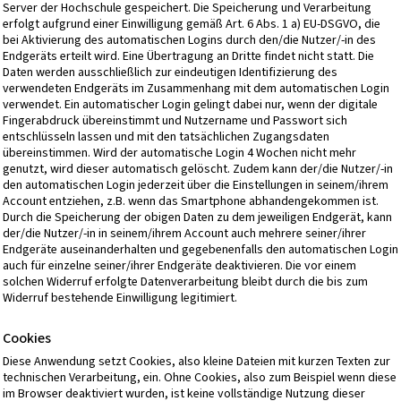
Server der Hochschule gespeichert. Die Speicherung und Verarbeitung
erfolgt aufgrund einer Einwilligung gemäß Art. 6 Abs. 1 a) EU-DSGVO, die
bei Aktivierung des automatischen Logins durch den/die Nutzer/-in des
Endgeräts erteilt wird. Eine Übertragung an Dritte findet nicht statt. Die
Daten werden ausschließlich zur eindeutigen Identifizierung des
verwendeten Endgeräts im Zusammenhang mit dem automatischen Login
verwendet. Ein automatischer Login gelingt dabei nur, wenn der digitale
Fingerabdruck übereinstimmt und Nutzername und Passwort sich
entschlüsseln lassen und mit den tatsächlichen Zugangsdaten
übereinstimmen. Wird der automatische Login 4 Wochen nicht mehr
genutzt, wird dieser automatisch gelöscht. Zudem kann der/die Nutzer/-in
den automatischen Login jederzeit über die Einstellungen in seinem/ihrem
Account entziehen, z.B. wenn das Smartphone abhandengekommen ist.
Durch die Speicherung der obigen Daten zu dem jeweiligen Endgerät, kann
der/die Nutzer/-in in seinem/ihrem Account auch mehrere seiner/ihrer
Endgeräte auseinanderhalten und gegebenenfalls den automatischen Login
auch für einzelne seiner/ihrer Endgeräte deaktivieren. Die vor einem
solchen Widerruf erfolgte Datenverarbeitung bleibt durch die bis zum
Widerruf bestehende Einwilligung legitimiert.
Cookies
Diese Anwendung setzt Cookies, also kleine Dateien mit kurzen Texten zur
technischen Verarbeitung, ein. Ohne Cookies, also zum Beispiel wenn diese
im Browser deaktiviert wurden, ist keine vollständige Nutzung dieser