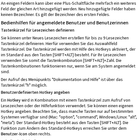
An einigen Feldern kann über eine Plus-Schaltfläche mehrfach ein weiteres
Feld der gleichen Art hinzugefügt werden. Neu hinzugefügte Felder haben
keinen Bezeichner. Es gilt der Bezeichner des ersten Feldes.
Bedienhilfen für angemeldete Benutzer und Benutzerinnen
Tastenkürzel für Lesezeichen definieren
Sie können unter Neues Lesezeichen erstellen für bis zu 9 Lesezeichen
Tastenkürzel definieren. Hierfür verwenden Sie das Auswahlfeld
Tastenkürzel. Die Tastenkürzel werden mit Hilfe des Hotkeys aktiviert, der
im Standard aus den Tasten [SHIFT+ALT] besteht. Für Ihr Lesezeichen
verwenden Sie somit die Tastenkombination [SHIFT+ALT]+Zahl. Die
Tastenkombinationen funktionieren nur, wenn Sie am System angemeldet
sind.
Der Aufruf des Menüpunkts "Dokumentation und Hilfe" ist über das
Tastenkürzel "h" möglich.
Benutzerdefinierten
Hotkey angeben
Ein
Hotkey
wird in Kombination mit einem Tastenkürzel zum Aufruf von
Lesezeichen oder der Hilfefunktion verwendet. Sie können einen eigenen
Hotkey angeben. Beachten Sie, dass manche Tasten nur auf bestimmten
Systemen verfügbar sind (Mac: "option", "command", Windows/Linux: "alt",
"meta"). Der Standard-Hotkey besteht aus den Tasten [SHIFT+ALT]. Die
Funktion zum Ändern des Standard-Hotkeys erreichen Sie unter dem
Benutzer-Icon
oben rechts.