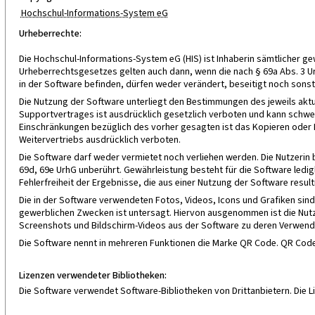
Hochschul-Informations-System eG
Urheberrechte:
Die Hochschul-Informations-System eG (HIS) ist Inhaberin sämtlicher
Urheberrechtsgesetzes gelten auch dann, wenn die nach § 69a Abs. 3 Ur
in der Software befinden, dürfen weder verändert, beseitigt noch sons
Die Nutzung der Software unterliegt den Bestimmungen des jeweils akt
Supportvertrages ist ausdrücklich gesetzlich verboten und kann schwe
Einschränkungen bezüglich des vorher gesagten ist das Kopieren oder R
Weitervertriebs ausdrücklich verboten.
Die Software darf weder vermietet noch verliehen werden. Die Nutzerin
69d, 69e UrhG unberührt. Gewährleistung besteht für die Software ledi
Fehlerfreiheit der Ergebnisse, die aus einer Nutzung der Software result
Die in der Software verwendeten Fotos, Videos, Icons und Grafiken sin
gewerblichen Zwecken ist untersagt. Hiervon ausgenommen ist die Nutz
Screenshots und Bildschirm-Videos aus der Software zu deren Verwendu
Die Software nennt in mehreren Funktionen die Marke QR Code. QR Co
Lizenzen verwendeter Bibliotheken:
Die Software verwendet Software-Bibliotheken von Drittanbietern. Die 