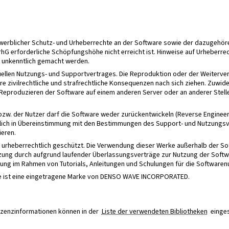
 gewerblicher Schutz- und Urheberrechte an der Software sowie der dazuge
hG erforderliche Schöpfungshöhe nicht erreicht ist. Hinweise auf Urheberrec
t unkenntlich gemacht werden.
uellen Nutzungs- und Supportvertrages. Die Reproduktion oder der Weiterv
re zivilrechtliche und strafrechtliche Konsequenzen nach sich ziehen. Zuw
eproduzieren der Software auf einem anderen Server oder an anderer Stelle
 bzw. der Nutzer darf die Software weder zurückentwickeln (Reverse Engineer
glich in Übereinstimmung mit den Bestimmungen des Support- und Nutzungsve
ieren.
d urheberrechtlich geschützt. Die Verwendung dieser Werke außerhalb der So
ung durch aufgrund laufender Überlassungsverträge zur Nutzung der Softwa
ng im Rahmen von Tutorials, Anleitungen und Schulungen für die Softwarenu
de ist eine eingetragene Marke von DENSO WAVE INCORPORATED.
Lizenzinformationen können in der
Liste der verwendeten Bibliotheken
einge